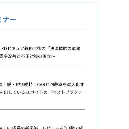
ミナー
開催｜3Dセキュア義務化後の「決済体験の最適
認率改善と不正対策の両立〜
）開催｜脱・現状維持！CVRと回遊率を最大化す
を出しているECサイトの「ベストプラクテ
）開催｜EC成長の新常識：レビューを“自動で成